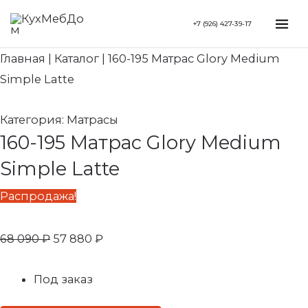
Перейти
Search...
Первоначальная
Текущая
Mai
+7 (926) 427-39-17
к
цена
цена:
Me
содержимому
составляла
57
Главная
|
Каталог
|
160-195 Матрас Glory Medium
68
880 ₽.
Simple Latte
090 ₽.
Категория:
Матрасы
160-195 Матрас Glory Medium
Simple Latte
Распродажа!
68 090
₽
57 880
₽
Под заказ