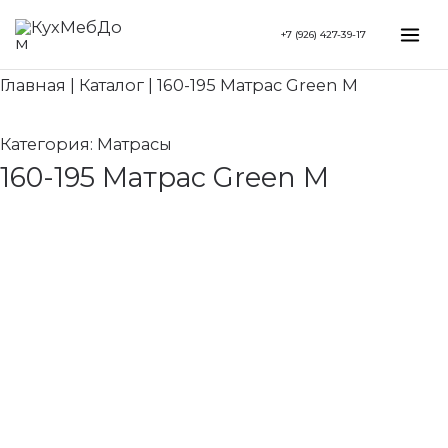
Перейти
Search...
Mai
+7 (926) 427-39-17
к
Me
содержимому
Главная
|
Каталог
|
160-195 Матрас Green M
Категория:
Матрасы
160-195 Матрас Green M