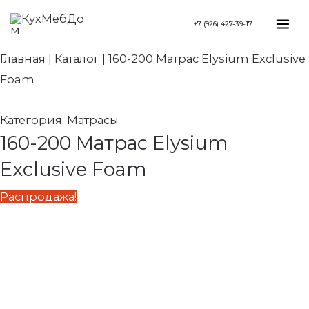
Перейти
Search...
Первоначальная
Текущая
Mai
+7 (926) 427-39-17
к
цена
цена:
Me
содержимому
составляла
120
Главная
|
Каталог
|
160-200 Матрас Elysium Exclusive
150
350 ₽.
Foam
440 ₽.
Категория:
Матрасы
160-200 Матрас Elysium
Exclusive Foam
Распродажа!