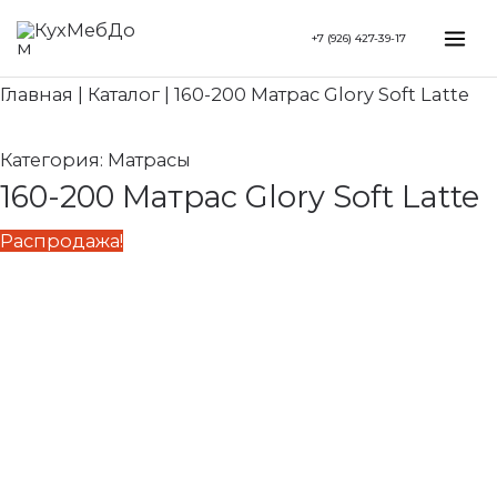
Перейти
Search...
Первоначальная
Текущая
Mai
+7 (926) 427-39-17
к
цена
цена:
Me
содержимому
составляла
57
Главная
|
Каталог
|
160-200 Матрас Glory Soft Latte
68
880 ₽.
090 ₽.
Категория:
Матрасы
160-200 Матрас Glory Soft Latte
Распродажа!