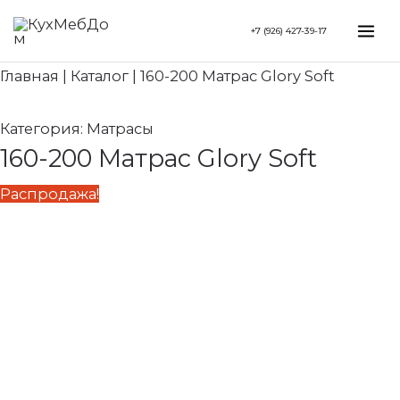
Перейти
Search...
Первоначальная
Текущая
Mai
+7 (926) 427-39-17
к
цена
цена:
Me
содержимому
составляла
57
Главная
|
Каталог
|
160-200 Матрас Glory Soft
68
880 ₽.
090 ₽.
Категория:
Матрасы
160-200 Матрас Glory Soft
Распродажа!