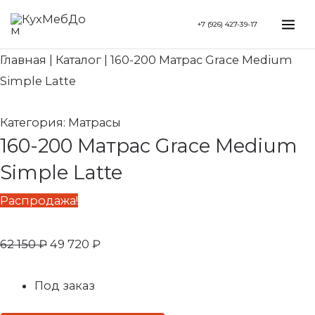
Перейти
Search...
Первоначальная
Текущая
Mai
+7 (926) 427-39-17
к
цена
цена:
Me
содержимому
составляла
49
Главная
|
Каталог
|
160-200 Матрас Grace Medium
62
720 ₽.
Simple Latte
150 ₽.
Категория:
Матрасы
160-200 Матрас Grace Medium
Simple Latte
Распродажа!
62 150
₽
49 720
₽
Под заказ