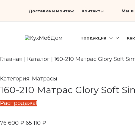
Перейти
Первоначальная
Search...
Текущая
Мы в 
Доставка и монтаж
Контакты
к
цена
цена:
содержимому
составляла
65
76
110 ₽.
Продукция
Как
600 ₽.
Главная
|
Каталог
|
160-210 Матрас Glory Soft Sim
Категория:
Матрасы
160-210 Матрас Glory Soft Si
Распродажа!
76 600
₽
65 110
₽