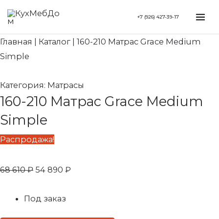
Перейти
Search...
Первоначальная
Текущая
Mai
+7 (926) 427-39-17
к
цена
цена:
Me
содержимому
составляла
54
Главная
|
Каталог
|
160-210 Матрас Grace Medium
68
890 ₽.
Simple
610 ₽.
Категория:
Матрасы
160-210 Матрас Grace Medium
Simple
Распродажа!
68 610
₽
54 890
₽
Под заказ