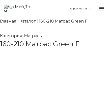
Перейти
Search...
Mai
+7 (926) 427-39-17
к
Me
содержимому
Главная
|
Каталог
|
160-210 Матрас Green F
Категория:
Матрасы
160-210 Матрас Green F