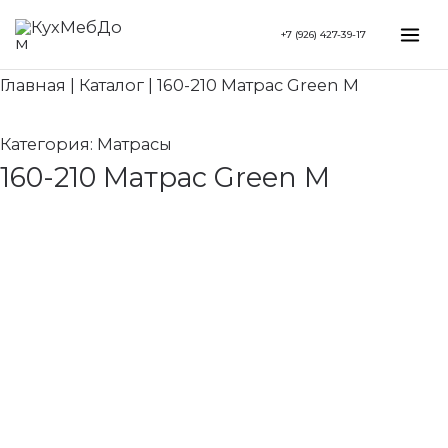
Перейти
Search...
Mai
+7 (926) 427-39-17
к
Me
содержимому
Главная
|
Каталог
|
160-210 Матрас Green M
Категория:
Матрасы
160-210 Матрас Green M