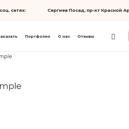
соц. сетях:
Сергиев Посад, пр-кт Красной Ар
заказать
Портфолио
О нас
Отзывы
imple
imple