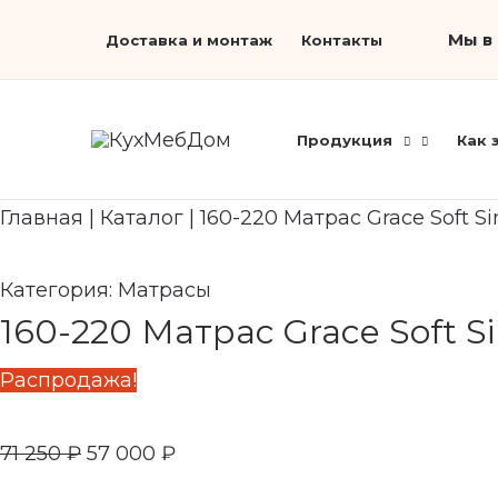
Перейти
Первоначальная
Search...
Текущая
Мы в 
Доставка и монтаж
Контакты
к
цена
цена:
содержимому
составляла
57
71
000 ₽.
Продукция
Как 
250 ₽.
Главная
|
Каталог
|
160-220 Матрас Grace Soft S
Категория:
Матрасы
160-220 Матрас Grace Soft S
Распродажа!
71 250
₽
57 000
₽