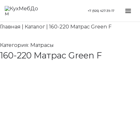
Перейти
Search...
Mai
+7 (926) 427-39-17
к
Me
содержимому
Главная
|
Каталог
|
160-220 Матрас Green F
Категория:
Матрасы
160-220 Матрас Green F