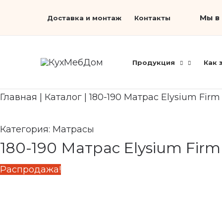
Перейти
Первоначальная
Search...
Текущая
Мы в 
Доставка и монтаж
Контакты
к
цена
цена:
содержимому
составляла
81
90
600 ₽.
Продукция
Как 
670 ₽.
Главная
|
Каталог
|
180-190 Матрас Elysium Firm
Категория:
Матрасы
180-190 Матрас Elysium Firm
Распродажа!