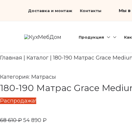
Перейти
Первоначальная
Search...
Текущая
Мы в 
Доставка и монтаж
Контакты
к
цена
цена:
содержимому
составляла
54
68
890 ₽.
Продукция
Как
610 ₽.
Главная
|
Каталог
|
180-190 Матрас Grace Mediu
Категория:
Матрасы
180-190 Матрас Grace Mediu
Распродажа!
68 610
₽
54 890
₽