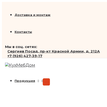
Переключатель
Перейти
Search...
Первоначальная
Текущая
меню
к
цена
цена:
содержимому
составляла
39
Доставка и монтаж
55
000 ₽.
720 ₽.
Контакты
Мы в соц. сетях:
Сергиев Посад, пр-кт Красной Армии, д. 212А
+7 (926) 427-39-17
Продукция