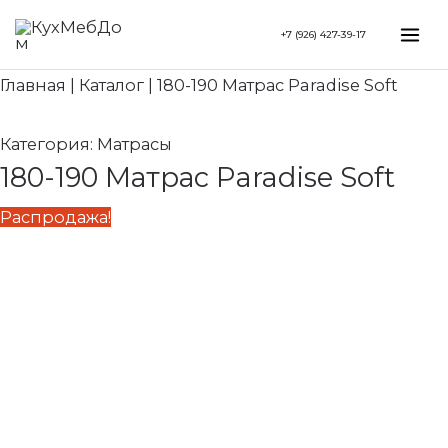
Перейти
Search...
Первоначальная
Текущая
Mai
+7 (926) 427-39-17
к
цена
цена:
Me
содержимому
составляла
77
Главная
|
Каталог
|
180-190 Матрас Paradise Soft
86
730 ₽.
370 ₽.
Категория:
Матрасы
180-190 Матрас Paradise Soft
Распродажа!