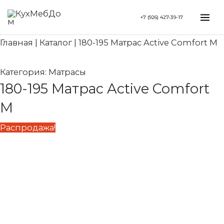
Перейти
Search...
Первоначальная
Текущая
Mai
+7 (926) 427-39-17
к
цена
цена:
Me
содержимому
составляла
34
Главная
|
Каталог
|
180-195 Матрас Active Comfort M
46
980 ₽.
640 ₽.
Категория:
Матрасы
180-195 Матрас Active Comfort
M
Распродажа!