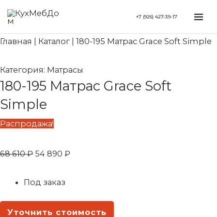
Перейти
Search...
Первоначальная
Текущая
Mai
+7 (926) 427-39-17
к
цена
цена:
Me
содержимому
составляла
54
Главная
|
Каталог
|
180-195 Матрас Grace Soft Simple
68
890 ₽.
610 ₽.
Категория:
Матрасы
180-195 Матрас Grace Soft
Simple
Распродажа!
68 610
₽
54 890
₽
Под заказ
Уточнить стоимость