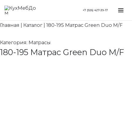
Перейти
Mai
+7 (926) 427-39-17
к
Me
содержимому
Главная
|
Каталог
|
180-195 Матрас Green Duo M/F
Категория:
Матрасы
180-195 Матрас Green Duo M/F