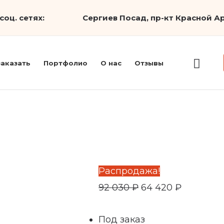
Первоначальная
Текущая
соц. сетях:
Сергиев Посад, пр-кт Красной Ар
цена
цена:
составляла
64
92
420 ₽.
заказать
Портфолио
О нас
Отзывы
030 ₽.
Распродажа!
92 030
₽
64 420
₽
Под заказ