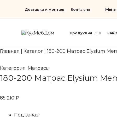
Перейти
Search...
Мы в 
Доставка и монтаж
Контакты
к
содержимому
Продукция
Как 
Главная
|
Каталог
|
180-200 Матрас Elysium Mem
Категория:
Матрасы
180-200 Матрас Elysium Mem
85 210
₽
Под заказ