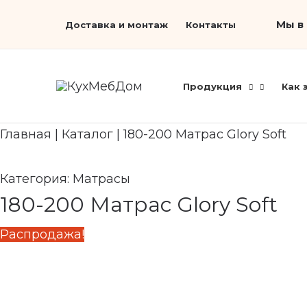
Перейти
Первоначальная
Search...
Текущая
Мы в 
Доставка и монтаж
Контакты
к
цена
цена:
содержимому
составляла
64
75
590 ₽.
Продукция
Как 
990 ₽.
Главная
|
Каталог
|
180-200 Матрас Glory Soft
Категория:
Матрасы
180-200 Матрас Glory Soft
Распродажа!