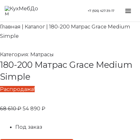
Перейти
Search...
Первоначальная
Текущая
Mai
+7 (926) 427-39-17
к
цена
цена:
Me
содержимому
составляла
54
Главная
|
Каталог
|
180-200 Матрас Grace Medium
68
890 ₽.
Simple
610 ₽.
Категория:
Матрасы
180-200 Матрас Grace Medium
Simple
Распродажа!
68 610
₽
54 890
₽
Под заказ