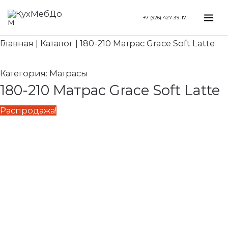
Перейти
Search...
Первоначальная
Текущая
Mai
+7 (926) 427-39-17
к
цена
цена:
Me
содержимому
составляла
59
Главная
|
Каталог
|
180-210 Матрас Grace Soft Latte
73
080 ₽.
850 ₽.
Категория:
Матрасы
180-210 Матрас Grace Soft Latte
Распродажа!