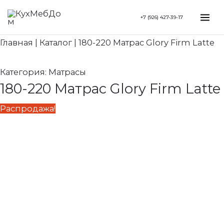
Перейти
Search...
Первоначальная
Текущая
Mai
+7 (926) 427-39-17
к
цена
цена:
Me
содержимому
составляла
72
Главная
|
Каталог
|
180-220 Матрас Glory Firm Latte
84
150 ₽.
880 ₽.
Категория:
Матрасы
180-220 Матрас Glory Firm Latte
Распродажа!