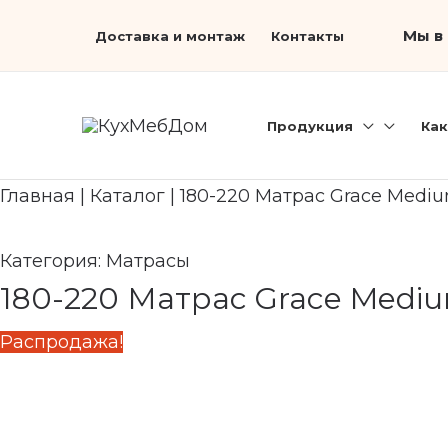
Перейти
Первоначальная
Search...
Текущая
Мы в 
Доставка и монтаж
Контакты
к
цена
цена:
содержимому
составляла
61
76
490 ₽.
Продукция
Как
860 ₽.
Главная
|
Каталог
|
180-220 Матрас Grace Mediu
Категория:
Матрасы
180-220 Матрас Grace Mediu
Распродажа!