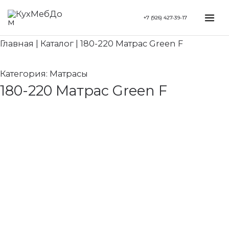
Перейти
Search...
Mai
+7 (926) 427-39-17
к
Me
содержимому
Главная
|
Каталог
|
180-220 Матрас Green F
Категория:
Матрасы
180-220 Матрас Green F