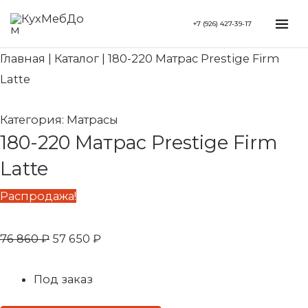
Перейти
Search...
Первоначальная
Текущая
Mai
+7 (926) 427-39-17
к
цена
цена:
Me
содержимому
составляла
57
Главная
|
Каталог
|
180-220 Матрас Prestige Firm
76
650 ₽.
Latte
860 ₽.
Категория:
Матрасы
180-220 Матрас Prestige Firm
Latte
Распродажа!
76 860
₽
57 650
₽
Под заказ