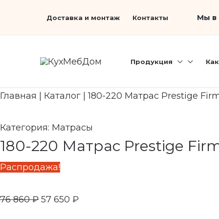
Перейти
Первоначальная
Search...
Текущая
Мы в 
Доставка и монтаж
Контакты
к
цена
цена:
содержимому
составляла
57
76
650 ₽.
Продукция
Как
860 ₽.
Главная
|
Каталог
|
180-220 Матрас Prestige Fir
Категория:
Матрасы
180-220 Матрас Prestige Fir
Распродажа!
76 860
₽
57 650
₽