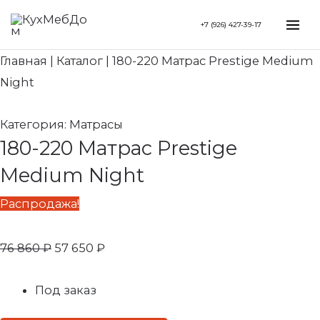
Перейти
Search...
Первоначальная
Текущая
Mai
+7 (926) 427-39-17
к
цена
цена:
Me
содержимому
составляла
57
Главная
|
Каталог
|
180-220 Матрас Prestige Medium
76
650 ₽.
Night
860 ₽.
Категория:
Матрасы
180-220 Матрас Prestige
Medium Night
Распродажа!
76 860
₽
57 650
₽
Под заказ