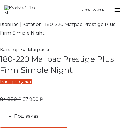
Перейти
Search...
Первоначальная
Текущая
Mai
+7 (926) 427-39-17
к
цена
цена:
Me
содержимому
составляла
67
Главная
|
Каталог
|
180-220 Матрас Prestige Plus
84
900 ₽.
Firm Simple Night
880 ₽.
Категория:
Матрасы
180-220 Матрас Prestige Plus
Firm Simple Night
Распродажа!
84 880
₽
67 900
₽
Под заказ