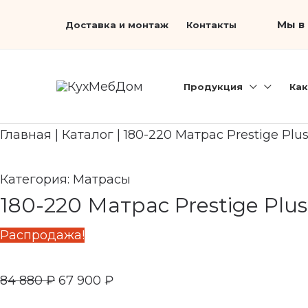
Перейти
Первоначальная
Search...
Текущая
Мы в 
Доставка и монтаж
Контакты
к
цена
цена:
содержимому
составляла
67
84
900 ₽.
Продукция
Как
880 ₽.
Главная
|
Каталог
|
180-220 Матрас Prestige Plu
Категория:
Матрасы
180-220 Матрас Prestige Plus
Распродажа!
84 880
₽
67 900
₽