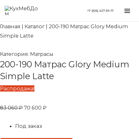
Перейти
Search...
Первоначальная
Текущая
Mai
+7 (926) 427-39-17
к
цена
цена:
Me
содержимому
составляла
70
Главная
|
Каталог
|
200-190 Матрас Glory Medium
83
600 ₽.
Simple Latte
060 ₽.
Категория:
Матрасы
200-190 Матрас Glory Medium
Simple Latte
Распродажа!
83 060
₽
70 600
₽
Под заказ