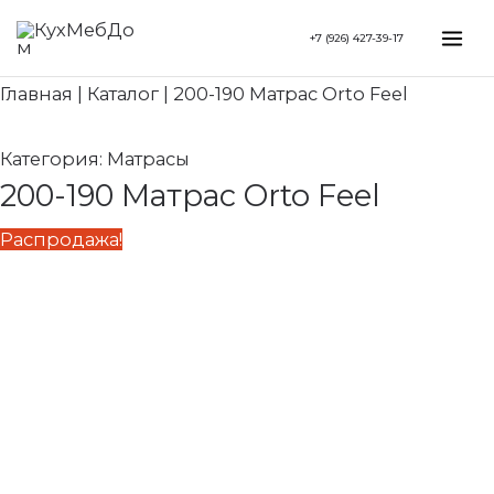
Перейти
Search...
Первоначальная
Текущая
Mai
+7 (926) 427-39-17
к
цена
цена:
Me
содержимому
составляла
71
Главная
|
Каталог
|
200-190 Матрас Orto Feel
101
380 ₽.
970 ₽.
Категория:
Матрасы
200-190 Матрас Orto Feel
Распродажа!