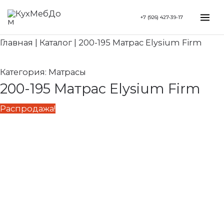
Перейти
Search...
Первоначальная
Текущая
Mai
+7 (926) 427-39-17
к
цена
цена:
Me
содержимому
составляла
89
Главная
|
Каталог
|
200-195 Матрас Elysium Firm
99
950 ₽.
940 ₽.
Категория:
Матрасы
200-195 Матрас Elysium Firm
Распродажа!