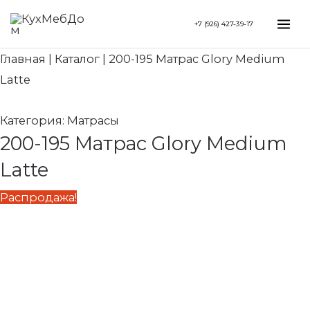
Перейти
Первоначальная
Текущая
Mai
+7 (926) 427-39-17
к
цена
цена:
Me
содержимому
составляла
70
Главная
|
Каталог
|
200-195 Матрас Glory Medium
83
600 ₽.
Latte
060 ₽.
Категория:
Матрасы
200-195 Матрас Glory Medium
Latte
Распродажа!