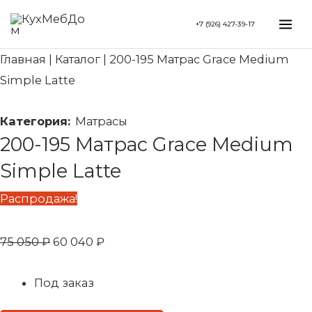
Перейти
Search...
Первоначальная
Текущая
Mai
+7 (926) 427-39-17
к
цена
цена:
Me
содержимому
составляла
60
Главная
|
Каталог
|
200-195 Матрас Grace Medium
75
040 ₽.
Simple Latte
050 ₽.
Категория:
Матрасы
200-195 Матрас Grace Medium
Simple Latte
Распродажа!
75 050
₽
60 040
₽
Под заказ