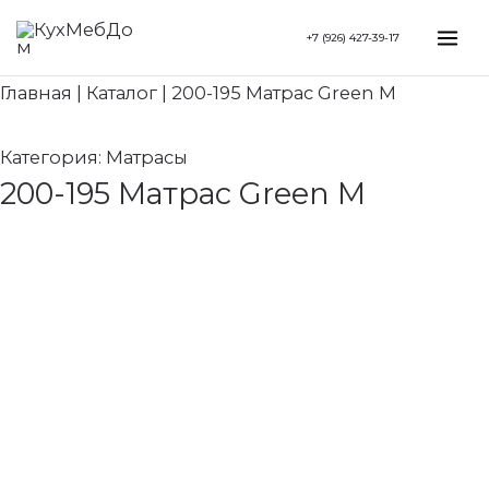
Перейти
Mai
+7 (926) 427-39-17
к
Me
содержимому
Главная
|
Каталог
|
200-195 Матрас Green M
Категория:
Матрасы
200-195 Матрас Green M