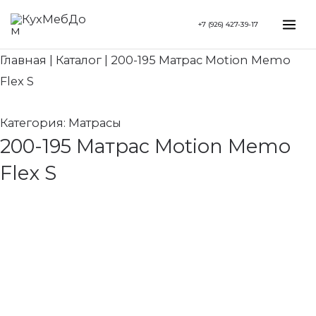
Перейти
Search...
Mai
+7 (926) 427-39-17
к
Me
содержимому
Главная
|
Каталог
|
200-195 Матрас Motion Memo
Flex S
Категория:
Матрасы
200-195 Матрас Motion Memo
Flex S