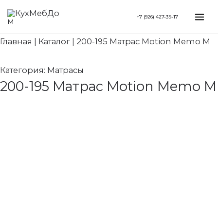
Перейти
Search...
Mai
+7 (926) 427-39-17
к
Me
содержимому
Главная
|
Каталог
|
200-195 Матрас Motion Memo M
Категория:
Матрасы
200-195 Матрас Motion Memo M