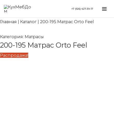
Перейти
Search...
Первоначальная
Текущая
Mai
+7 (926) 427-39-17
к
цена
цена:
Me
содержимому
составляла
71
Главная
|
Каталог
|
200-195 Матрас Orto Feel
101
380 ₽.
970 ₽.
Категория:
Матрасы
200-195 Матрас Orto Feel
Распродажа!