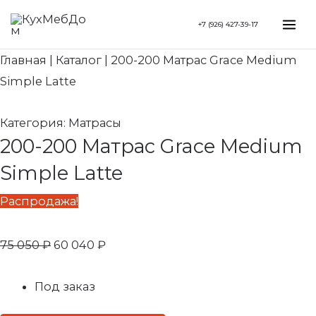
Перейти
Search...
Первоначальная
Текущая
Mai
+7 (926) 427-39-17
к
цена
цена:
Me
содержимому
составляла
60
Главная
|
Каталог
|
200-200 Матрас Grace Medium
75
040 ₽.
Simple Latte
050 ₽.
Категория:
Матрасы
200-200 Матрас Grace Medium
Simple Latte
Распродажа!
75 050
₽
60 040
₽
Под заказ