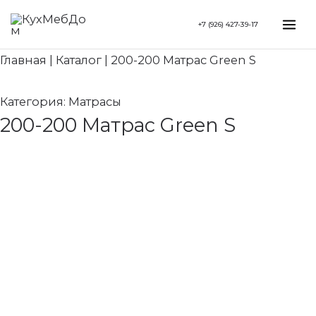
Перейти
Search...
Mai
+7 (926) 427-39-17
к
Me
содержимому
Главная
|
Каталог
|
200-200 Матрас Green S
Категория:
Матрасы
200-200 Матрас Green S