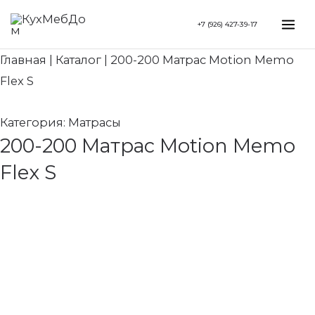
Перейти
Search...
Mai
+7 (926) 427-39-17
к
Me
содержимому
Главная
|
Каталог
|
200-200 Матрас Motion Memo
Flex S
Категория:
Матрасы
200-200 Матрас Motion Memo
Flex S