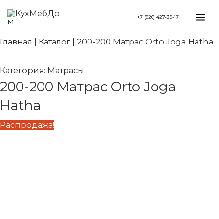
Перейти
Search...
Первоначальная
Текущая
Mai
+7 (926) 427-39-17
к
цена
цена:
Me
содержимому
составляла
42
Главная
|
Каталог
|
200-200 Матрас Orto Joga Hatha
61
830 ₽.
180 ₽.
Категория:
Матрасы
200-200 Матрас Orto Joga
Hatha
Распродажа!