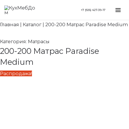
Перейти
Search...
Первоначальная
Текущая
Mai
+7 (926) 427-39-17
к
цена
цена:
Me
содержимому
составляла
84
Главная
|
Каталог
|
200-200 Матрас Paradise Medium
93
160 ₽.
510 ₽.
Категория:
Матрасы
200-200 Матрас Paradise
Medium
Распродажа!