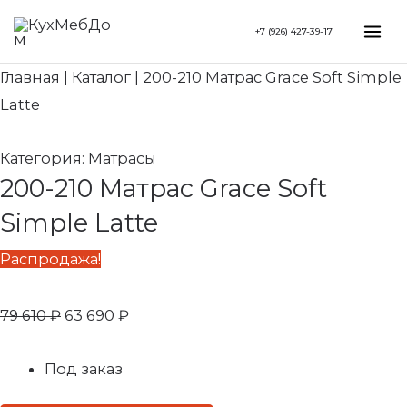
Перейти
Search...
Первоначальная
Текущая
Mai
+7 (926) 427-39-17
к
цена
цена:
Me
содержимому
составляла
63
Главная
|
Каталог
|
200-210 Матрас Grace Soft Simple
79
690 ₽.
Latte
610 ₽.
Категория:
Матрасы
200-210 Матрас Grace Soft
Simple Latte
Распродажа!
79 610
₽
63 690
₽
Под заказ