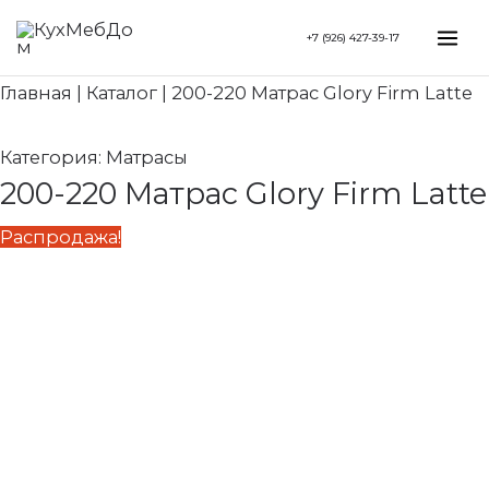
Перейти
Search...
Первоначальная
Текущая
Mai
+7 (926) 427-39-17
к
цена
цена:
Me
содержимому
составляла
76
Главная
|
Каталог
|
200-220 Матрас Glory Firm Latte
90
700 ₽.
230 ₽.
Категория:
Матрасы
200-220 Матрас Glory Firm Latte
Распродажа!