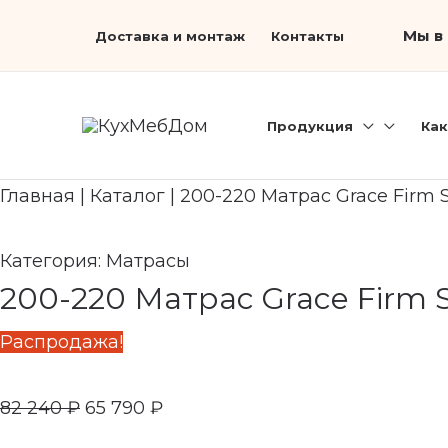
Перейти
Первоначальная
Search...
Текущая
Мы в 
Доставка и монтаж
Контакты
к
цена
цена:
содержимому
составляла
65
82
790 ₽.
Продукция
Как
240 ₽.
Главная
|
Каталог
|
200-220 Матрас Grace Firm 
Категория:
Матрасы
200-220 Матрас Grace Firm 
Распродажа!
82 240
₽
65 790
₽