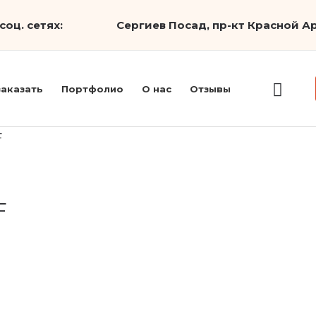
соц. сетях:
Сергиев Посад, пр-кт Красной Ар
заказать
Портфолио
О нас
Отзывы
F
F